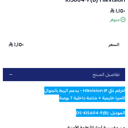
١٬١٥٠
متوفر
١٬١٥٠
السعر
تفاصيل المنتج
انتركم ذكي Hikvision IP – يدعم الربط بالجوال
كاميرا خارجية + شاشة داخلية 7 بوصة
الموديل: DS-KIS604-P(B)
من مؤسسة أرماز للأنظمة الأمنية