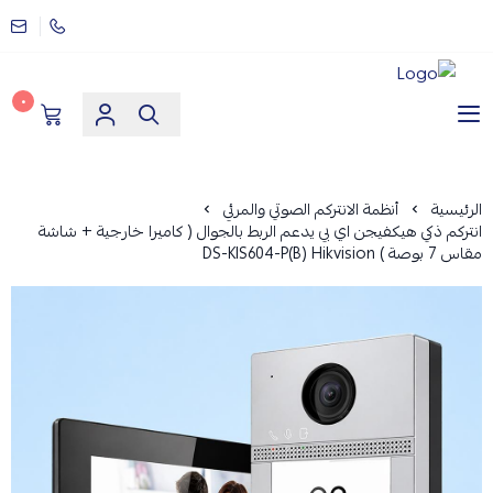
٠
مؤسسة ارماز الانظمة الامنية
الرئيسية
أنظمة الانتركم الصوتي والمرئي
انتركم ذكي هيكفيجن اي بي يدعم الربط بالجوال ( كاميرا خارجية + شاشة
مقاس 7 بوصة ) DS-KIS604-P(B) Hikvision