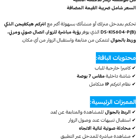
السعر شامل ضريبة القيمة المضافة
تحكم بمدخل منزلك أو منشأتك بسهولة أكبر مع
انتركم هيكفيجن الذكي
DS-KIS604-P(B)
الذي يوفر
رؤية مباشرة للزوار، اتصال صوتي ومرئي،
وربط بالجوال
لتتمكن من متابعة واستقبال الزوار من أي مكان.
محتويات الباقة:
✔ كاميرا خارجية للباب
✔ شاشة داخلية
مقاس 7 بوصة
✔ نظام انتركم
IP
متكامل
المميزات الرئيسية:
✔
الربط بالجوال
للمشاهدة والمتابعة عن بُعد
✔ استقبال تنبيهات عند وصول الزوار
✔
محادثة صوتية ثنائية الاتجاه
✔ مشاهدة مباشرة للمدخل عبر التطبيق