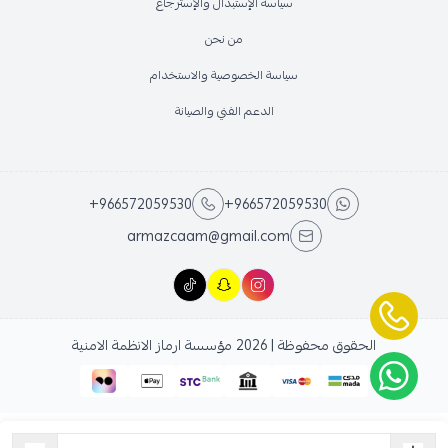
سياسة الإستبدال والإسترجاع
من نحن
سياسة الخصوصية والاستخدام
الدعم الفني والصيانة
+966572059530
+966572059530
armazcaam@gmail.com
الحقوق محفوظة | 2026
مؤسسة ارماز الانظمة الامنية