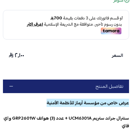
متوفر
٢٬١٠٠
السعر
تفاصيل المنتج
عرض خاص من مؤسسة أرماز للأنظمة الأمنية
سنترال جراند ستريم UCM6301A + عدد (3) هواتف GRP2601W واي
فاي