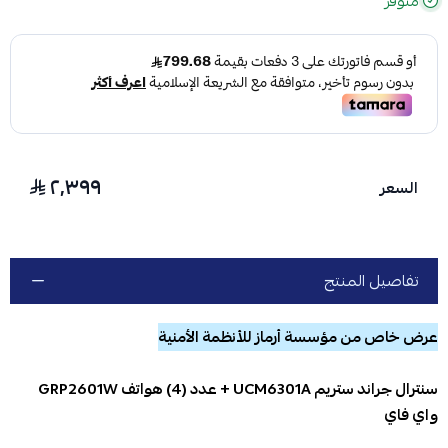
متوفر
٢٬٣٩٩
السعر
تفاصيل المنتج
عرض خاص من مؤسسة أرماز للأنظمة الأمنية
سنترال جراند ستريم UCM6301A + عدد (4) هواتف GRP2601W
واي فاي