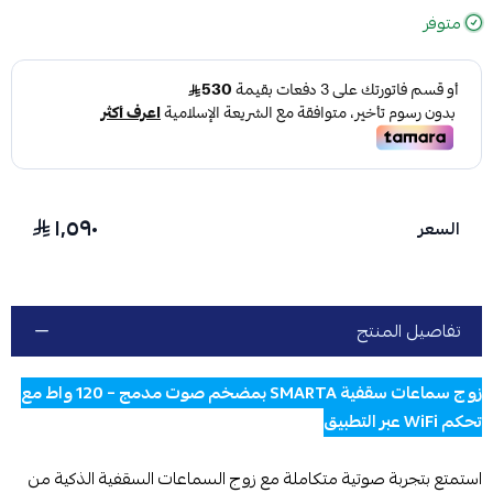
متوفر
١٬٥٩٠
السعر
تفاصيل المنتج
زوج سماعات سقفية SMARTA بمضخم صوت مدمج – 120 واط مع
تحكم WiFi عبر التطبيق
استمتع بتجربة صوتية متكاملة مع زوج السماعات السقفية الذكية من