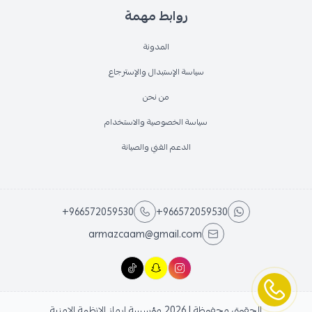
روابط مهمة
المدونة
سياسة الإستبدال والإسترجاع
من نحن
سياسة الخصوصية والاستخدام
الدعم الفني والصيانة
+966572059530
+966572059530
armazcaam@gmail.com
الحقوق محفوظة | 2026
مؤسسة ارماز الانظمة الامنية