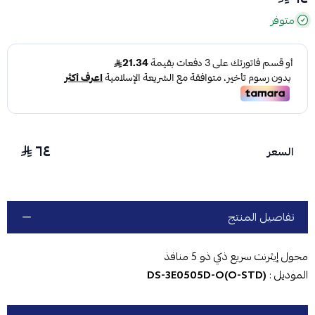
متوفر
٦٤
السعر
تفاصيل المنتج
محول إيثرنت سريع ذكي ذو 5 منافذ
الموديل :
DS-3E0505D-O(O-STD)