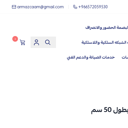
armazcaam@gmail.com
+966572059530
لبصمة الحضور والانصراف
٠
الشبكه السلكية واللاسلكية
شات
خدمات الصيانة والدعم الفني
 50 سم