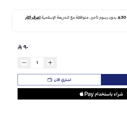
٩٠
اشتري الآن