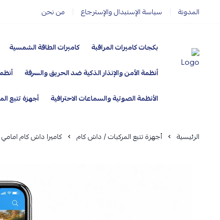
المدونة
سياسة الإستبدال والإسترجاع
من نحن
بكجات كاميرات المراقبة
كاميرات الطاقة الشمسية
أنظمة الأمن والإنذار الذكية ضد الحريق والسرقة
أنظمة
مؤسسة ارماز الانظمة الامنية
الأنظمة الصوتية والسماعات الاحترافية
أجهزة تتبع الم
الرئيسية
أجهزة تتبع المركبات / داش كام
كاميرا داش كام امامي وداخلي GPS + JC400 تحكم ومتابع