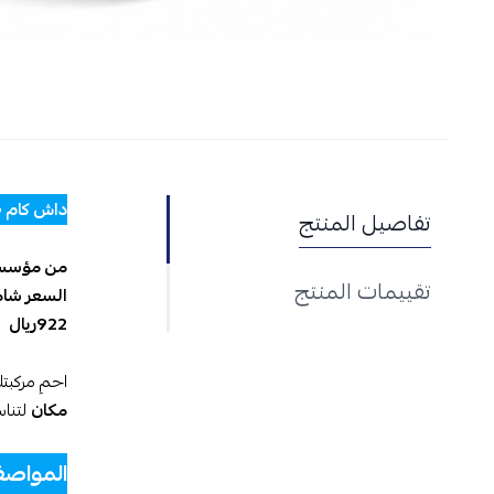
داش كام JC400P 4G – تصوير أمامي وداخلي مع البث المباشر
تفاصيل المنتج
من مؤسسة أ
تقييمات المنتج
السعر شام
922ريال
احمِ مركبت
مكان
لتناس
المواصف