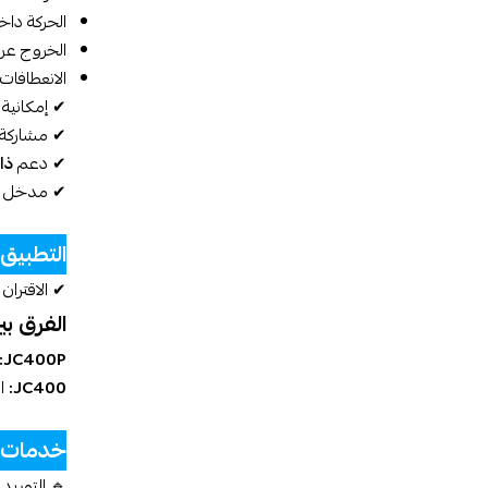
الحركة دا
الخروج عن
الانعطافات 
✔ إمكانية 
✔ مشاركة 
✔ دعم
ذاكر
✔ مدخل شري
التطبيق
✔ الاقتران
الفرق بين JC400 و 0P
JC400P:
JC400:
ال
خدمات م
🔹 التوريد 