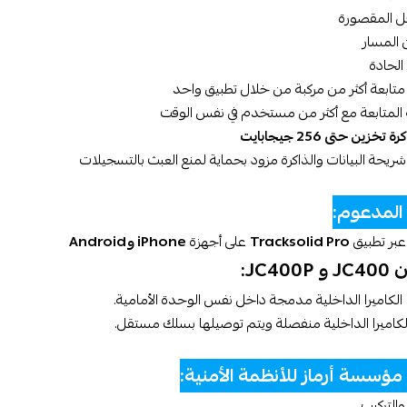
خل المقصورة
 المسار
الحادة
متابعة أكثر من مركبة من خلال تطبيق واحد
المتابعة مع أكثر من مستخدم في نفس الوقت
ة تخزين حتى 256 جيجابايت
حة البيانات والذاكرة مزود بحماية لمنع العبث بالتسجيلات
 المدعوم:
 عبر تطبيق
Tracksolid Pro
على أجهزة
iPhone وAndroid
JC40:
الكاميرا الداخلية مدمجة داخل نفس الوحدة الأمامية.
كاميرا الداخلية منفصلة ويتم توصيلها بسلك مستقل.
ؤسسة أرماز للأنظمة الأمنية:
والتركيب