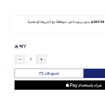
٩٢٢
اشتري الآن