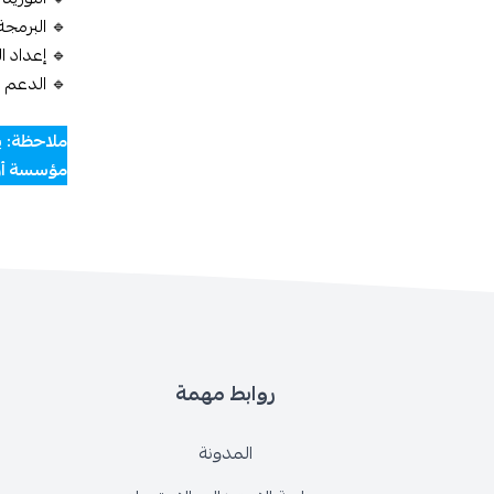
🔹 البرمجة
🔹 إعداد ال
🔹 الدعم ا
ملاحظة:
ي
مؤسسة أرما
روابط مهمة
المدونة