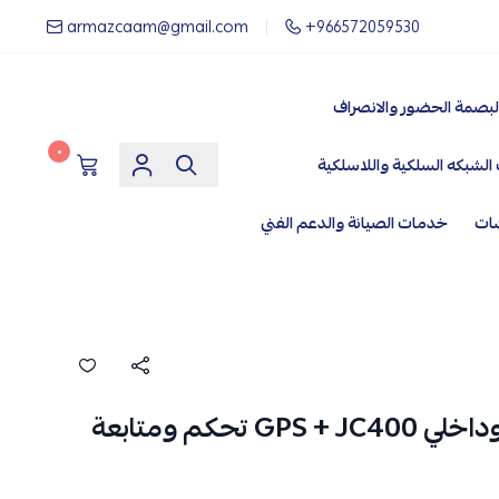
armazcaam@gmail.com
+966572059530
لبصمة الحضور والانصراف
٠
الشبكه السلكية واللاسلكية
شات
خدمات الصيانة والدعم الفني
كاميرا داش كام امامي وداخلي GPS + JC400 تحكم ومتابعة