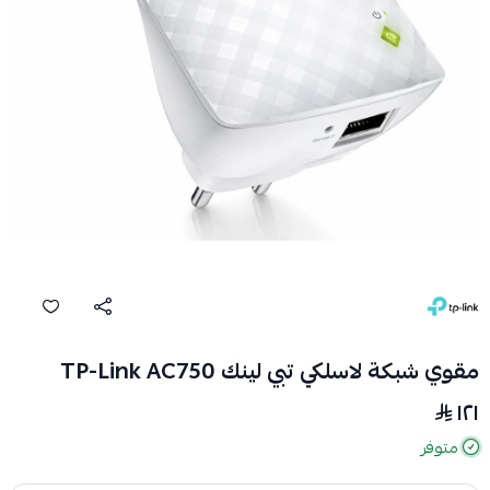
مقوي شبكة لاسلكي تبي لينك TP-Link AC750
١٢١
متوفر