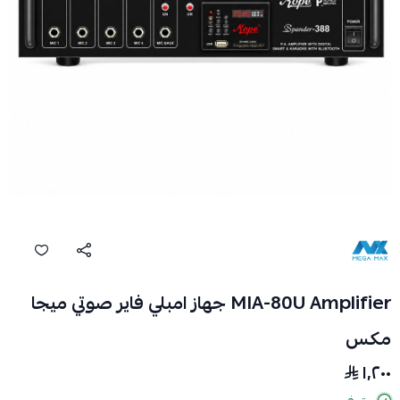
MIA-80U Amplifier جهاز امبلي فاير صوتي ميجا
مكس
١٬٢٠٠