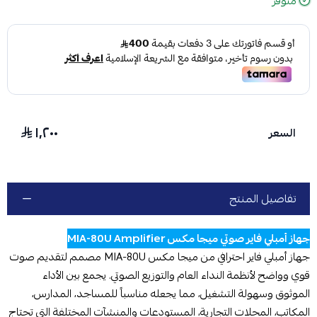
متوفر
١٬٢٠٠
السعر
تفاصيل المنتج
جهاز أمبلي فاير صوتي ميجا مكس MIA-80U Amplifier
جهاز أمبلي فاير احترافي من ميجا مكس MIA-80U مصمم لتقديم صوت
قوي وواضح لأنظمة النداء العام والتوزيع الصوتي. يجمع بين الأداء
الموثوق وسهولة التشغيل، مما يجعله مناسباً للمساجد، المدارس،
المكاتب، المحلات التجارية، المستودعات والمنشآت المختلفة التي تحتاج