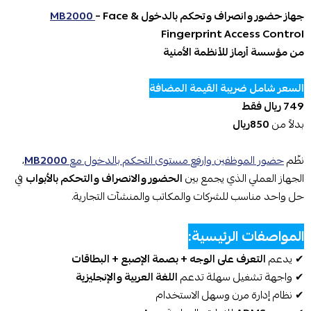
جهاز حضور وانصراف وتحكم بالدخول
– Face &
MB2000
Fingerprint Access Control
من مؤسسة أرماز للأنظمة الأمنية
السعر شامل ضريبة القيمة المضافة
749 ريال فقط
بدلاً من
850ريال
نظّم
حضور الموظفين وارفع مستوى التحكم بالدخول مع
MB2000
،
الجهاز العملي الذي يجمع بين
الحضور والانصراف والتحكم بالأبواب
في
حل واحد مناسب للشركات والمكاتب والمنشآت التجارية.
المواصفات الرئيسية:
✔ يدعم
التعرف على الوجه + بصمة الإصبع + البطاقات
✔ واجهة تشغيل سهلة تدعم
اللغة العربية والإنجليزية
✔ نظام إدارة مرن وسهل الاستخدام