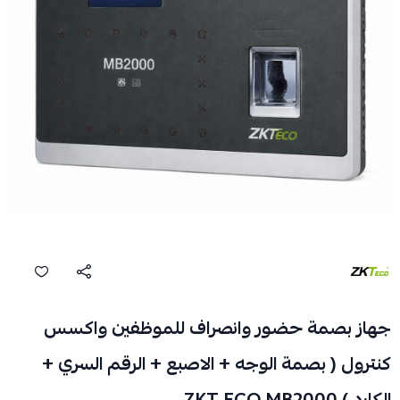
جهاز بصمة حضور وانصراف للموظفين واكسس
كنترول ( بصمة الوجه + الاصبع + الرقم السري +
الكارد ) ZKT ECO MB2000