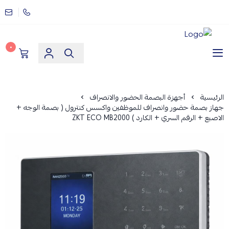
٠
مؤسسة ارماز الانظمة الامنية
الرئيسية
أجهزة البصمة الحضور والانصراف
جهاز بصمة حضور وانصراف للموظفين واكسس كنترول ( بصمة الوجه +
الاصبع + الرقم السري + الكارد ) ZKT ECO MB2000