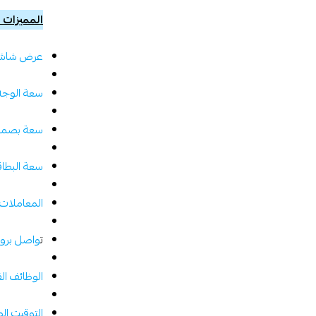
المميزات : 
عرض شاشة T
سعة الوجه
سعة بصمات
سعة البطاق
المعاملات
ت
واصل بروت
الوظائف ال
التوقيت ال