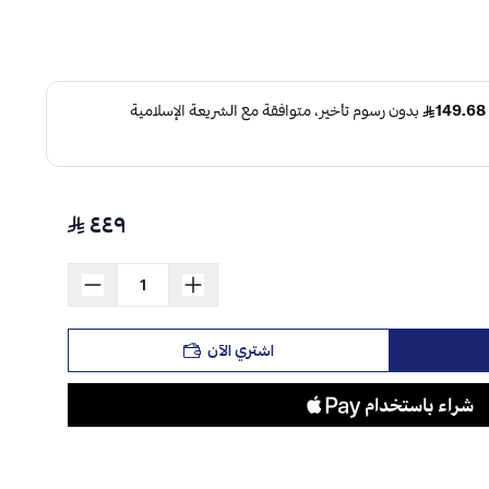
٤٤٩
اشتري الآن