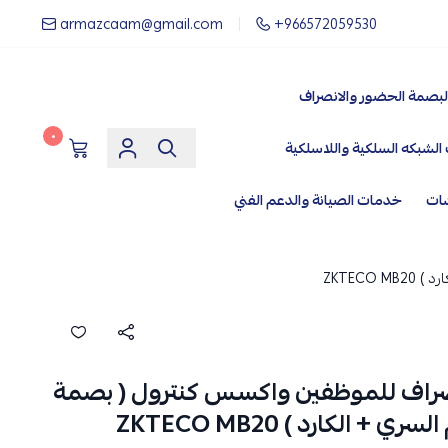
armazcaam@gmail.com
+966572059530
لبصمة الحضور والانصراف
٠
الشبكه السلكية واللاسلكية
شات
خدمات الصيانة والدعم الفني
ZKTEC
راف للموظفين واكسس كنترول ( بصمة
 الكارد ) ZKTECO MB20