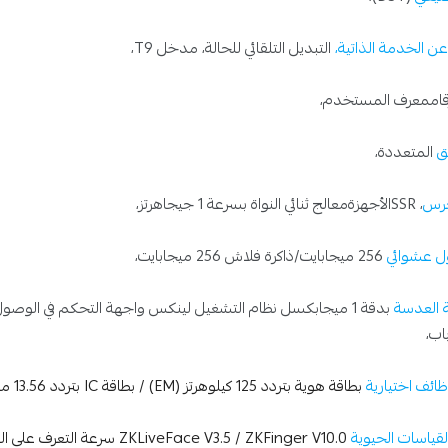
عن الخدمة الذاتية،
التبديل التلقائي للحالة، مدخل T9،
ق
المتعددة،
جرس
، SSRالأجهزةمعالج ثنائي النواة بسرعة 1 جيجاهرتز،
ل عشوائي
256 ميجابايت/ذاكرة فلاش 256 ميجابايت،
ية العدسة
بدقة 1 ميجابكسل نظام التشغيل لينكس واجهة التحكم في الوصول قفل كهربائي من طرف ثالث،
ب،
ائف اختيارية
بطاقة هوية بتردد 125 كيلوهرتز (EM) / بطاقة IC بتردد 13.56 ميجاهرتز، واي فاي
لقياسات الحيوية
ZKLiveFace V3.5 / ZKFinger V10.0 سرعة التعرف على الوجه ≤1 ثانية