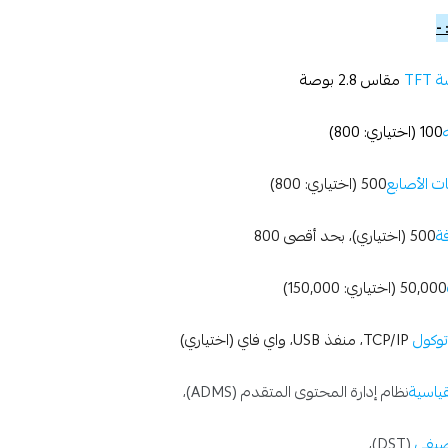
-
TF
مقاس 2.8 بوصة
100 (اختياري: 800)
 الأصابع
500 (اختياري: 800)
ة
500 (اختياري)، بحد أقصى 800
50,000 (اختياري: 150,000)
وكول
TCP/IP، منفذ USB، واي فاي (اختياري)
قياسية
نظام إدارة المحتوى المتقدم (ADMS)،
صيفي
(DST)،