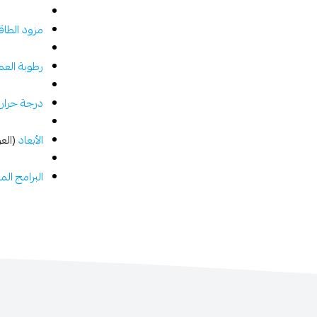
مزود الطاق
رطوبة الع
درجة حرارة
الأبعاد
(العرض 
البرامج ال