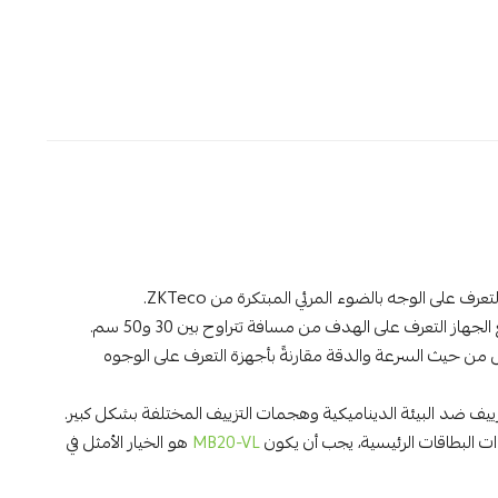
لى الوجه بالضوء المرئي المبتكرة من ZKTeco.
بفضل أحدث الخوارزميات وتقنيات التعرف على الوجوه باستخدام الضوء المرئي، يستطيع الجهاز التعرف على الهدف من مسافة تتراوح بين 30 و50 سم.
ن حيث السرعة والدقة مقارنةً بأجهزة التعرف على الوجوه
ييف ضد البيئة الديناميكية وهجمات التزييف المختلفة بشكل كبير.
دات البطاقات الرئيسية، يجب أن يكون
MB20-VL
هو الخيار الأمثل في