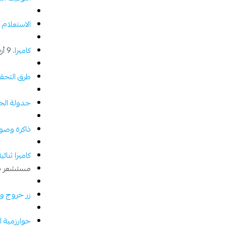
الاستعلام 
كاميرا،
9 أرقاممعرف المستخدم،
طرق التحق
جدولة ال
ذاكرة وصو
كاميرا ثنائ
مستشعر با
زر خروج وظ
خوارزمية ا