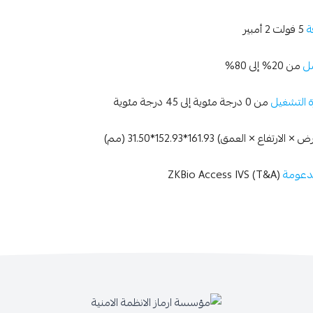
ة
5 فولت 2 أمبير
مل
من 20% إلى 80%
 التشغيل
من 0 درجة مئوية إلى 45 درجة مئوية
× الارتفاع × العمق) 161.93*152.93*31.50 (مم)
مدعومة
ZKBio Access IVS (T&A)